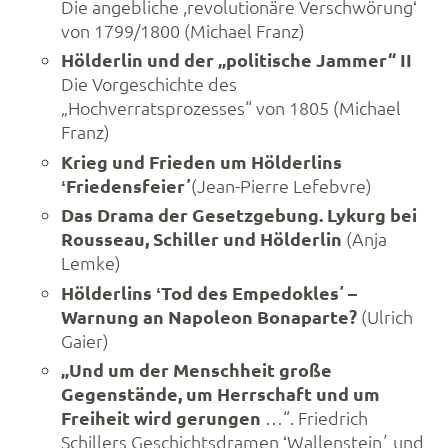
Die angebliche ,revolutionäre Verschwörungʻ
von 1799/1800 (Michael Franz)
Hölderlin und der „politische Jammer“ II
Die Vorgeschichte des
„Hochverratsprozesses“ von 1805 (Michael
Franz)
Krieg und Frieden um Hölderlins
ʻFriedensfeierʼ
(Jean-Pierre Lefebvre)
Das Drama der Gesetzgebung. Lykurg bei
Rousseau, Schiller und Hölderlin
(Anja
Lemke)
Hölderlins ʻTod des Empedoklesʼ –
Warnung an Napoleon Bonaparte?
(Ulrich
Gaier)
„Und um der Menschheit große
Gegenstände, um Herrschaft und um
Freiheit wird gerungen
…“. Friedrich
Schillers Geschichtsdramen ʻWallensteinʼ und